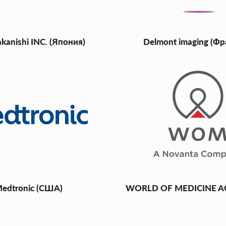
kanishi INC. (Япония)
Delmont imaging (Ф
edtronic (США)
WORLD OF MEDICINE AG