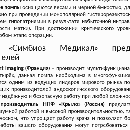
ие помпы
оснащаются весами и мерной ёмкостью, для
жно при проведении монополярной гистерорезектоск
ием гипопатриемии в результате избыточной интра
ости матки). При достижении критического уров
юбом этапе операции.
я «Симбиоз Медикал» пред
телей
t imaging (Франция
) – производит мультифункциа
етырёх, данная помпа необходима в многофункц
ется одним из ведущих лидеров мирового рынка по
их производителей эндоскопического оборудован
т надёжную и безопасную работу при любой сложнос
 производитель НПФ «Крыло» (Россия)
предлага
шумной работой и высокой производительностью, т
ическом, что упрощает работу врача и позволяет 
работы вашего оборудования могут потребоватьс