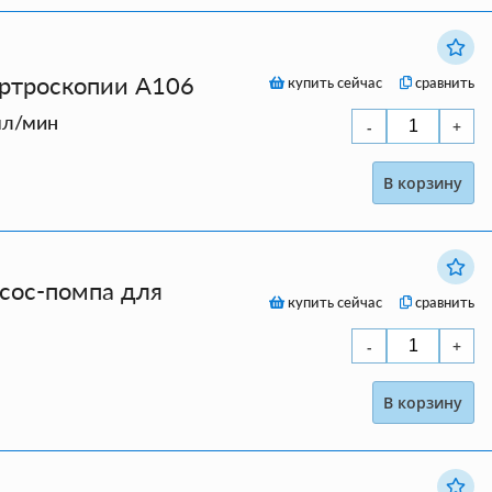
артроскопии A106
купить сейчас
сравнить
мл/мин
В корзину
сос-помпа для
купить сейчас
сравнить
В корзину