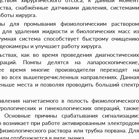
дством хирургического отсоса, к данный момент
ства, снабжённые датчиками давления, системами
боты хирурга.
ны для промывания физиологическим растворо
 для удаления жидкости и биологических масс из
куумная система способствует быстрому очищению
идеокамеры и улучшает работу хирурга.
твах, как во время проведения диагностических
раций. Помпы делятся на лапароскопические,
днее время многие производители переходят на
 во всех вышеперечисленных направлениях. Данная
меньше места и позволяя проводить больший спектр
вления нагнетаемого в полость физиологического
урологических и гинекологических операций, также
 Основные причины срабатывания сигнализации:
го возникает при работе активированным электродом
физиологического раствора или трубка порвана. Для
или отображается в виде значка.