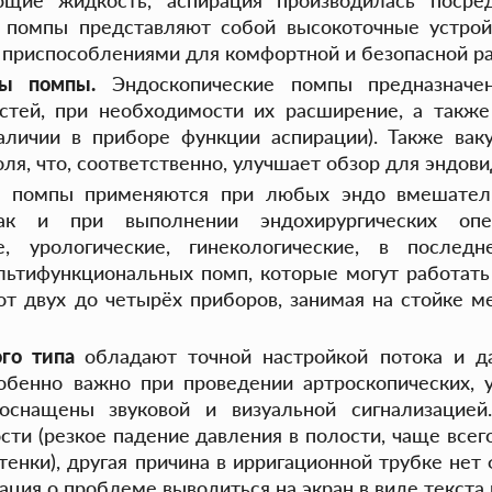
ющие жидкость, аспирация производилась посре
 помпы представляют собой высокоточные устрой
и приспособлениями для комфортной и безопасной ра
ы помпы.
Эндоскопические помпы предназначе
стей, при необходимости их расширение, а также
аличии в приборе функции аспирации). Также ва
ля, что, соответственно, улучшает обзор для эндов
е помпы применяются при любых эндо вмешательс
так и при выполнении эндохирургических опе
ие, урологические, гинекологические, в после
льтифункциональных помп, которые могут работать
от двух до четырёх приборов, занимая на стойке 
ого типа
обладают точной настройкой потока и да
собенно важно при проведении артроскопических, 
снащены звуковой и визуальной сигнализацией.
сти (резкое падение давления в полости, чаще все
енки), другая причина в ирригационной трубке нет 
ция о проблеме выводиться на экран в виде текста 