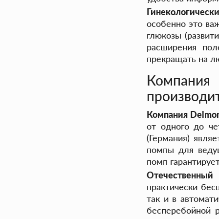
Гинекологическ
особенно это ва
глюкозы (развит
расширения пол
прекращать на л
Компани
производи
Компания Delmon
от одного до ч
(Германия) явля
помпы для ведущ
помп гарантируе
Отечественный
практически бес
так и в автомат
бесперебойной 