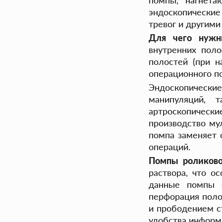
помпы, нагнета
эндоскопические
тревог и другим
Для чего нужн
внутренних поло
полостей (при н
операционного по
Эндоскопически
манипуляций, 
артроскопическ
производство му
помпа заменяет 
операций.
Помпы роликов
раствора, что о
данные помпы о
перфорация поло
и прободением ст
удобства информа