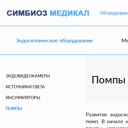
Оборудование
Оборудован
Новости и
публикации
О
компании
Эндоскопическое оборудование
Ме
Контакты
Эндоскопическое
оборудование
Медицинские
Помпы
ЭНДОВИДЕОКАМЕРЫ
инструменты
ИСТОЧНИКИ СВЕТА
Моторные
и
ИНСУФФЛЯТОРЫ
шейверные
системы
ПОМПЫ
Развитие эндоск
Готовые
помп. В начале 
решения