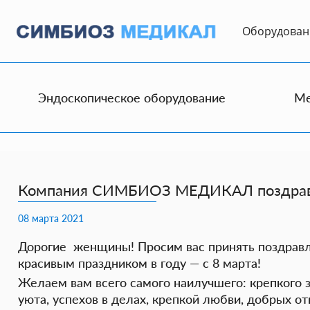
Оборудование
Оборудован
Новости и
публикации
О
компании
Эндоскопическое оборудование
Ме
Контакты
Эндоскопическое
оборудование
Медицинские
Компания СИМБИОЗ МЕДИКАЛ поздравл
инструменты
Моторные
08 марта 2021
и
шейверные
Дорогие женщины! Просим вас принять поздрав
системы
красивым праздником в году — с 8 марта!
Готовые
Желаем вам всего самого наилучшего: крепкого з
решения
уюта, успехов в делах, крепкой любви, добрых 