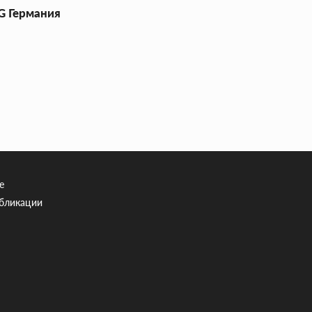
 Германия
е
убликации